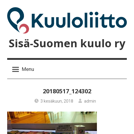
Skip
to
content
Sisä-Suomen kuulo ry
Menu
20180517_124302
3 kesäkuun, 2018
admin